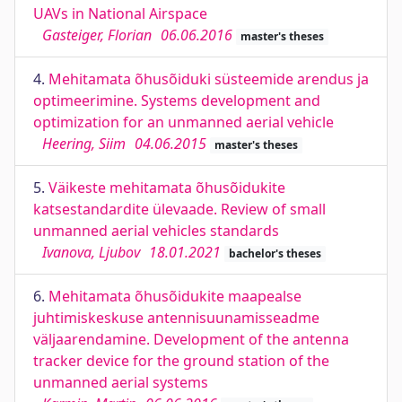
UAVs in National Airspace
Gasteiger, Florian
06.06.2016
master's theses
4.
Mehitamata õhusõiduki süsteemide arendus ja
optimeerimine. Systems development and
optimization for an unmanned aerial vehicle
Heering, Siim
04.06.2015
master's theses
5.
Väikeste mehitamata õhusõidukite
katsestandardite ülevaade. Review of small
unmanned aerial vehicles standards
Ivanova, Ljubov
18.01.2021
bachelor's theses
6.
Mehitamata õhusõidukite maapealse
juhtimiskeskuse antennisuunamisseadme
väljaarendamine. Development of the antenna
tracker device for the ground station of the
unmanned aerial systems