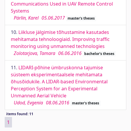
Communications Used in UAV Remote Control
Systems
Pärlin, Karel
05.06.2017
master's theses
10.
Liikluse jälgimise tõhustamine kasutades
mehitamata tehnoloogiaid. Improving traffic
monitoring using unmanned technologies
Zolotarjova, Tamara
06.06.2016
bachelor's theses
11.
LIDARI-põhine ümbruskonna tajumise
süsteem eksperimentaalsele mehitamata
õhusõidukile. A LIDAR-based Environmental
Perception System for an Experimental
Unmanned Aerial Vehicle
Udod, Evgenia
08.06.2016
master's theses
items found: 11
1