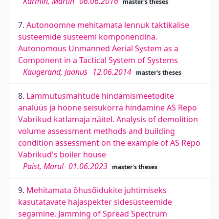
Karmin, Martin
06.06.2016
master's theses
7.
Autonoomne mehitamata lennuk taktikalise
süsteemide süsteemi komponendina.
Autonomous Unmanned Aerial System as a
Component in a Tactical System of Systems
Kaugerand, Jaanus
12.06.2014
master's theses
8.
Lammutusmahtude hindamismeetodite
analüüs ja hoone seisukorra hindamine AS Repo
Vabrikud katlamaja näitel. Analysis of demolition
volume assessment methods and building
condition assessment on the example of AS Repo
Vabrikud's boiler house
Paist, Marul
01.06.2023
master's theses
9.
Mehitamata õhusõidukite juhtimiseks
kasutatavate hajaspekter sidesüsteemide
segamine. Jamming of Spread Spectrum