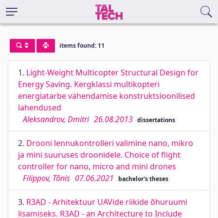
items found: 11
1.
Light-Weight Multicopter Structural Design for
Energy Saving. Kergklassi multikopteri
energiatarbe vähendamise konstruktsioonilised
lahendused
Aleksandrov, Dmitri
26.08.2013
dissertations
2.
Drooni lennukontrolleri valimine nano, mikro
ja mini suuruses droonidele. Choice of flight
controller for nano, micro and mini drones
Filippov, Tõnis
07.06.2021
bachelor's theses
3.
R3AD - Arhitektuur UAVide riikide õhuruumi
lisamiseks. R3AD - an Architecture to Include