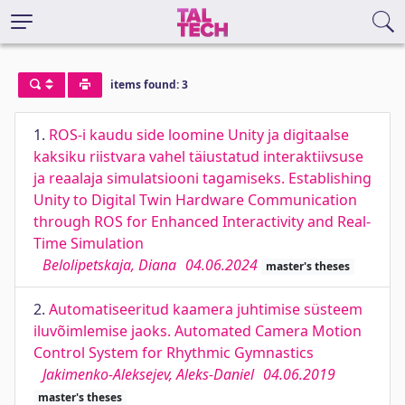
items found: 3
1.
ROS-i kaudu side loomine Unity ja digitaalse
kaksiku riistvara vahel täiustatud interaktiivsuse
ja reaalaja simulatsiooni tagamiseks. Establishing
Unity to Digital Twin Hardware Communication
through ROS for Enhanced Interactivity and Real-
Time Simulation
Belolipetskaja, Diana
04.06.2024
master's theses
2.
Automatiseeritud kaamera juhtimise süsteem
iluvõimlemise jaoks. Automated Camera Motion
Control System for Rhythmic Gymnastics
Jakimenko-Aleksejev, Aleks-Daniel
04.06.2019
master's theses