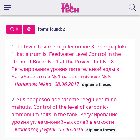
items found: 2
1.
Toitevee taseme reguleerimine 8. energiaploki
1. katla trumlis. Feedwater Level Control in the
Drum of Boiler No 1 at the Power Unit No 8.
Регулирование уровня питательной воды в
барабане котла № 1 на энергоблоке № 8
Harlamov, Nikita
08.06.2017
diploma theses
2.
Süsihappesoolade taseme reeguleerimine
mahutis. Control of the level of carbonic-
ammonium salts in the tank. Регулирование
уровня углеаммонийных солей в емкости
Kranenkov, Jevgeni
06.06.2015
diploma theses