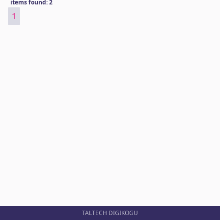
items found: 2
1
TALTECH DIGIKOGU