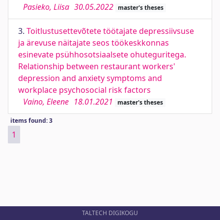
Pasieko, Liisa
30.05.2022
master's theses
3.
Toitlustusettevõtete töötajate depressiivsuse
ja ärevuse näitajate seos töökeskkonnas
esinevate psühhosotsiaalsete ohuteguritega.
Relationship between restaurant workers'
depression and anxiety symptoms and
workplace psychosocial risk factors
Vaino, Eleene
18.01.2021
master's theses
items found: 3
1
TALTECH DIGIKOGU