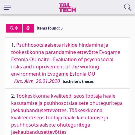
items found: 3
1.
Psühhosotsiaalsete riskide hindamine ja
töökeskkonna parandamine ettevõtte Evogame
Estonia OÜ näitel. Evaluation of psychosocial
risks and improvement of the working
environment in Evogame Estonia OÜ
Kirs, Aive
20.01.2020
bachelor's theses
2.
Töökeskkonna kvaliteedi seos töötaja hääle
kasutamise ja psühhosotsiaalsete ohuteguritega
jaekaubandusettevõttes. Töökeskkonna
kvaliteedi seos töötaja hääle kasutamise ja
psühhosotsiaalsete ohuteguritega
jaekaubandusettevõttes