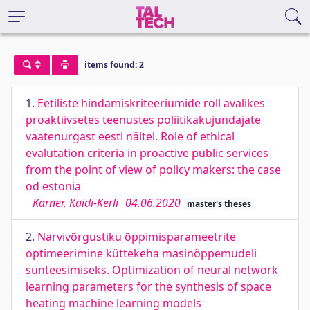
items found: 2
1.
Eetiliste hindamiskriteeriumide roll avalikes
proaktiivsetes teenustes poliitikakujundajate
vaatenurgast eesti näitel. Role of ethical
evalutation criteria in proactive public services
from the point of view of policy makers: the case
od estonia
Kärner, Kaidi-Kerli
04.06.2020
master's theses
2.
Närvivõrgustiku õppimisparameetrite
optimeerimine küttekeha masinõppemudeli
sünteesimiseks. Optimization of neural network
learning parameters for the synthesis of space
heating machine learning models