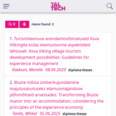
items found: 2
1.
Turismiteenuse arendamisvõimalused Asva
Viikingite külas elamusloome aspektidest
lähtuvalt. Asva Viking village tourism
development possibilities: Guidelines for
experience management
Kakkum, Marella
08.06.2020
diploma theses
2.
Illuste mõisa ümberkujundamine
majutusasutuseks elamusmajanduse
põhimõtteid arvestades. Transforming Illuste
manor into an accommodation, considering the
principles of the experience economy
Tanila, Mihkel
05.06.2025
diploma theses