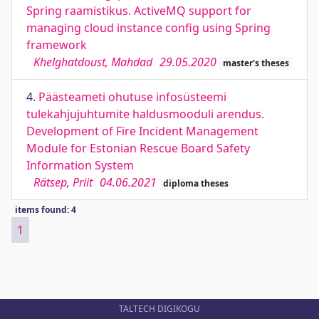
Spring raamistikus. ActiveMQ support for
managing cloud instance config using Spring
framework
Khelghatdoust, Mahdad
29.05.2020
master's theses
4.
Päästeameti ohutuse infosüsteemi
tulekahjujuhtumite haldusmooduli arendus.
Development of Fire Incident Management
Module for Estonian Rescue Board Safety
Information System
Rätsep, Priit
04.06.2021
diploma theses
items found: 4
1
TALTECH DIGIKOGU