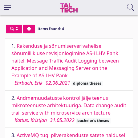
items found: 4
1.
Rakenduse ja sõnumiserverivahelise
sõnumiliikluse revisjonlogimine AS-i LHV Pank
näitel. Message Traffic Audit Logging between
Application and Messaging Server on the
Example of AS LHV Pank
Ehrbach, Erik
02.06.2021
diploma theses
2.
Andmemuudatuste kontrolljälje teenus
mikroteenuste arhitektuuriga. Data change audit
trail service with microservice architecture
Kattus, Kristjan
31.05.2022
bachelor's theses
3.
ActiveMQ tugi pilverakenduste sätete haldusel