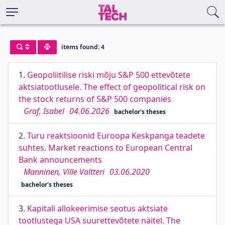
items found: 4
1.
Geopoliitilise riski mõju S&P 500 ettevõtete
aktsiatootlusele. The effect of geopolitical risk on
the stock returns of S&P 500 companies
Graf, Isabel
04.06.2026
bachelor's theses
2.
Turu reaktsioonid Euroopa Keskpanga teadete
suhtes. Market reactions to European Central
Bank announcements
Manninen, Ville Valtteri
03.06.2020
bachelor's theses
3.
Kapitali allokeerimise seotus aktsiate
tootlustega USA suurettevõtete näitel. The