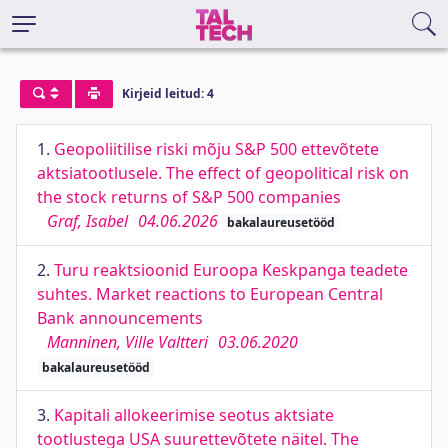
Kirjeid leitud: 4
1.
Geopoliitilise riski mõju S&P 500 ettevõtete
aktsiatootlusele. The effect of geopolitical risk on
the stock returns of S&P 500 companies
Graf, Isabel
04.06.2026
bakalaureusetööd
2.
Turu reaktsioonid Euroopa Keskpanga teadete
suhtes. Market reactions to European Central
Bank announcements
Manninen, Ville Valtteri
03.06.2020
bakalaureusetööd
3.
Kapitali allokeerimise seotus aktsiate
tootlustega USA suurettevõtete näitel. The