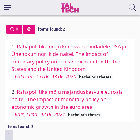
items found: 2
1.
Rahapoliitika mõju kinnisvarahindadele USA ja
Ühendkuningriikide näitel. The impact of
monetary policy on house prices in the United
States and the United Kingdom
Põldsam, Gerdi
03.06.2020
bachelor's theses
2.
Rahapoliitika mõju majanduskasvule euroala
näitel. The impact of monetary policy on
economic growth in the euro area
Valk, Liina
02.06.2021
bachelor's theses
items found: 2
1