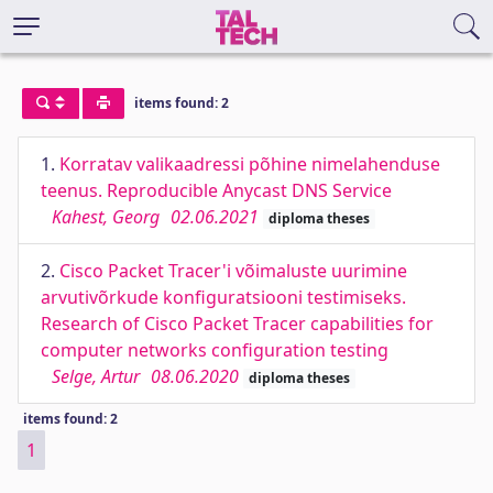
items found: 2
1.
Korratav valikaadressi põhine nimelahenduse
teenus. Reproducible Anycast DNS Service
Kahest, Georg
02.06.2021
diploma theses
2.
Cisco Packet Tracer'i võimaluste uurimine
arvutivõrkude konfiguratsiooni testimiseks.
Research of Cisco Packet Tracer capabilities for
computer networks configuration testing
Selge, Artur
08.06.2020
diploma theses
items found: 2
1