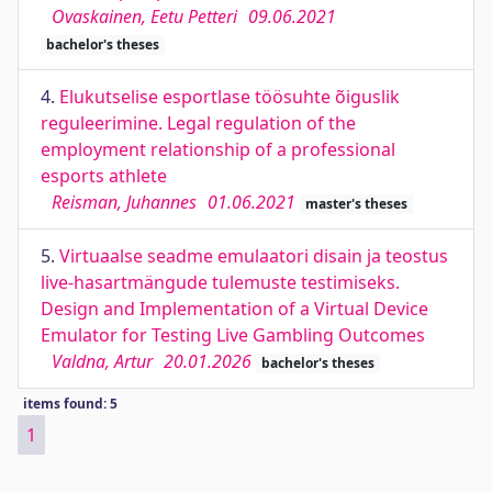
Ovaskainen, Eetu Petteri
09.06.2021
bachelor's theses
4.
Elukutselise esportlase töösuhte õiguslik
reguleerimine. Legal regulation of the
employment relationship of a professional
esports athlete
Reisman, Juhannes
01.06.2021
master's theses
5.
Virtuaalse seadme emulaatori disain ja teostus
live-hasartmängude tulemuste testimiseks.
Design and Implementation of a Virtual Device
Emulator for Testing Live Gambling Outcomes
Valdna, Artur
20.01.2026
bachelor's theses
items found: 5
1