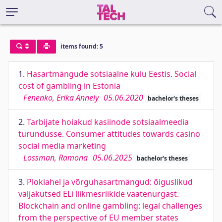
items found: 5
1.
Hasartmängude sotsiaalne kulu Eestis. Social
cost of gambling in Estonia
Fenenko, Erika Annely
05.06.2020
bachelor's theses
2.
Tarbijate hoiakud kasiinode sotsiaalmeedia
turundusse. Consumer attitudes towards casino
social media marketing
Lossman, Ramona
05.06.2025
bachelor's theses
3.
Plokiahel ja võrguhasartmängud: õiguslikud
väljakutsed ELi liikmesriikide vaatenurgast.
Blockchain and online gambling: legal challenges
from the perspective of EU member states