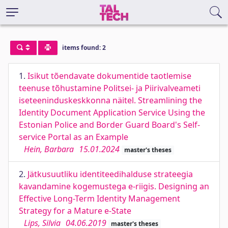
items found: 2
1.
Isikut tõendavate dokumentide taotlemise
teenuse tõhustamine Politsei- ja Piirivalveameti
iseteeninduskeskkonna näitel. Streamlining the
Identity Document Application Service Using the
Estonian Police and Border Guard Board's Self-
service Portal as an Example
Hein, Barbara
15.01.2024
master's theses
2.
Jätkusuutliku identiteedihalduse strateegia
kavandamine kogemustega e-riigis. Designing an
Effective Long-Term Identity Management
Strategy for a Mature e-State
Lips, Silvia
04.06.2019
master's theses