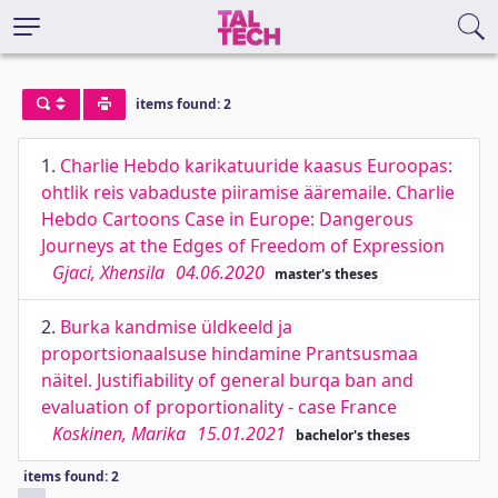
items found: 2
1.
Charlie Hebdo karikatuuride kaasus Euroopas:
ohtlik reis vabaduste piiramise ääremaile. Charlie
Hebdo Cartoons Case in Europe: Dangerous
Journeys at the Edges of Freedom of Expression
Gjaci, Xhensila
04.06.2020
master's theses
2.
Burka kandmise üldkeeld ja
proportsionaalsuse hindamine Prantsusmaa
näitel. Justifiability of general burqa ban and
evaluation of proportionality - case France
Koskinen, Marika
15.01.2021
bachelor's theses
items found: 2