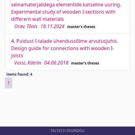
seinamaterjalidega elementide katseline uuring.
Experimental study of wooden I-sections with
different wall materials
Orav, Tõnis
18.11.2024
master's theses
4.
Puidust I-talade ühendussõlme arvutusjuhis.
Design guide for connections with wooden I-
joists
Vossi, Kätriin
04.06.2018
master's theses
items found: 4
1
TALTECH DIGIKOGU