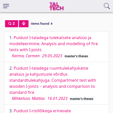
items found: 4
1.
Puidust I-taladega tulekatsete analüüs ja
modelleerimine. Analysis and modelling of fire
tests with I-joists
Karma, Carmen
29.05.2023
master's theses
2.
Puidust I-taladega ruumtulekahjukatse
analüüs ja kahjustuste võrdlus
standardtulekahjuga. Compartment test with
wooden I-joists – analysis and comparison to
standard fire
Mihkelson, Mattias
16.01.2023
master's theses
3.
Puidust I-ristlõikega erinevate