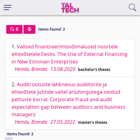
items found: 2
1.
Välised finantseerimisvõimalused noortele
ettevõtetele Eestis. The Use of External Financing
in New Estonian Enterprises
Heinla, Brenda
13.08.2020
bachelor's theses
2.
Auditi ootuste lahknevus audiitorite ja
ettevõtete juhtide vahel äriühingutega seotud
pettuste korral. Corporate fraud and audit
expectation gap between auditors and business
managers
Heinla, Brenda
27.05.2022
master's theses
items found: 2