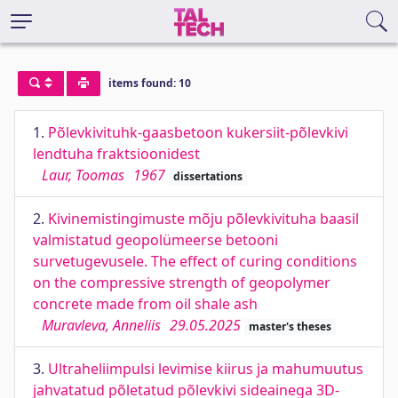
items found: 10
1.
Põlevkivituhk-gaasbetoon kukersiit-põlevkivi
lendtuha fraktsioonidest
Laur, Toomas
1967
dissertations
2.
Kivinemistingimuste mõju põlevkivituha baasil
valmistatud geopolümeerse betooni
survetugevusele. The effect of curing conditions
on the compressive strength of geopolymer
concrete made from oil shale ash
Muravleva, Anneliis
29.05.2025
master's theses
3.
Ultraheliimpulsi levimise kiirus ja mahumuutus
jahvatatud põletatud põlevkivi sideainega 3D-