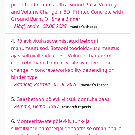
prinditud betoonis. Ultra-Sound Pulse Velocity
and Volume Change in 3D- Printed Concrete with
Ground Burnt Oil Shale Binder
Mägi, Andre
03.06.2025
master's theses
4.
Põlevkivituhast valmistatud betooni
mahumuutused. Betooni töödeldavuse muutus
ajas sõltuvalt sideainest. Volume changes of
concrete made from oil shale ash. Temporal
change in concrete workability depending on
binder type
Rahuoja, Rasmus
01.06.2026
master's theses
5.
Gaasbetoon põlevkivi tsükloontuha baasil
Remma, Heino
1957
research reports
6.
Monteeritavate põlevkivituhk- ja
silikaltsiitseinamaterjalide tootmise omahinna ja