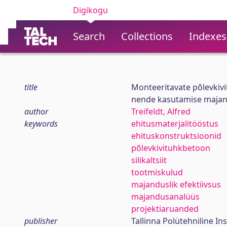
Digikogu
Search
Collections
Indexes
title
Monteeritavate põlevkivit
nende kasutamise majand
author
Treifeldt, Alfred
keywords
ehitusmaterjalitööstus
ehituskonstruktsioonid
põlevkivituhkbetoon
silikaltsiit
tootmiskulud
majanduslik efektiivsus
majandusanalüüs
projektiaruanded
publisher
Tallinna Polütehniline Ins