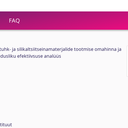
FAQ
uhk- ja silikaltsiitseinamaterjalide tootmise omahinna ja
usliku efektiivsuse analüüs
tituut