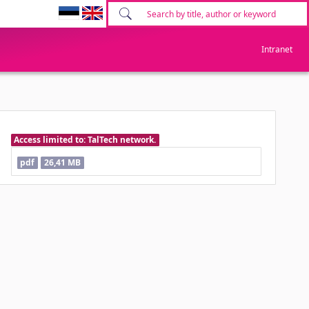
Intranet
Access limited to: TalTech network.
pdf
26,41 MB