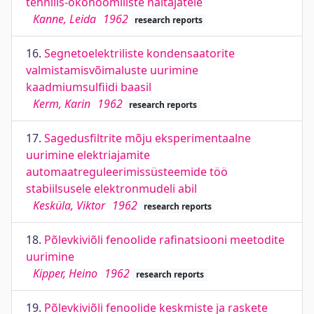
tehnilis-ökonoomiliste näitajatele
Kanne, Leida
1962
research reports
16.
Segnetoelektriliste kondensaatorite
valmistamisvõimaluste uurimine
kaadmiumsulfiidi baasil
Kerm, Karin
1962
research reports
17.
Sagedusfiltrite mõju eksperimentaalne
uurimine elektriajamite
automaatreguleerimissüsteemide töö
stabiilsusele elektronmudeli abil
Kesküla, Viktor
1962
research reports
18.
Põlevkiviõli fenoolide rafinatsiooni meetodite
uurimine
Kipper, Heino
1962
research reports
19.
Põlevkiviõli fenoolide keskmiste ja raskete