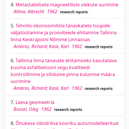
4.
Metastabiilsete magneetiliste olekute uurimine
Altma, Albrecht
1962
research reports
5.
Tehnilis-ökonoomiliste tänavkatete tüüpide
väljatöötamine ja prooviteede ehitamine Tallinna
linna Keskrajooni Nõmme Linnaosas
Ambros, Richard; Kask, Karl
1962
research reports
6.
Tallinna linna tänavate ehitamiseks kasutatava
kuuma asfaltbetooni segu kvaliteedi
kontrollimine ja sõidutee pinna kulumise määra
uurimine
Ambros, Richard; Kask, Karl
1962
research reports
7.
Laeva geomeetria
Bussel, Oleg
1962
research reports
8.
Õhukese silindrilise kooriku automodelleeritud