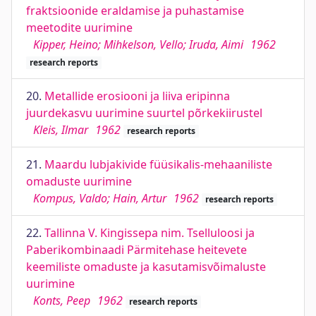
fraktsioonide eraldamise ja puhastamise
meetodite uurimine
Kipper, Heino; Mihkelson, Vello; Iruda, Aimi
1962
research reports
20.
Metallide erosiooni ja liiva eripinna
juurdekasvu uurimine suurtel põrkekiirustel
Kleis, Ilmar
1962
research reports
21.
Maardu lubjakivide füüsikalis-mehaaniliste
omaduste uurimine
Kompus, Valdo; Hain, Artur
1962
research reports
22.
Tallinna V. Kingissepa nim. Tselluloosi ja
Paberikombinaadi Pärmitehase heitevete
keemiliste omaduste ja kasutamisvõimaluste
uurimine
Konts, Peep
1962
research reports