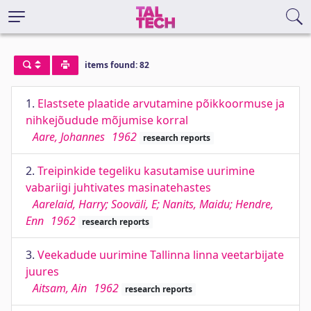
items found: 82
1.
Elastsete plaatide arvutamine põikkoormuse ja
nihkejõudude mõjumise korral
Aare, Johannes
1962
research reports
2.
Treipinkide tegeliku kasutamise uurimine
vabariigi juhtivates masinatehastes
Aarelaid, Harry; Sooväli, E; Nanits, Maidu; Hendre,
Enn
1962
research reports
3.
Veekadude uurimine Tallinna linna veetarbijate
juures
Aitsam, Ain
1962
research reports