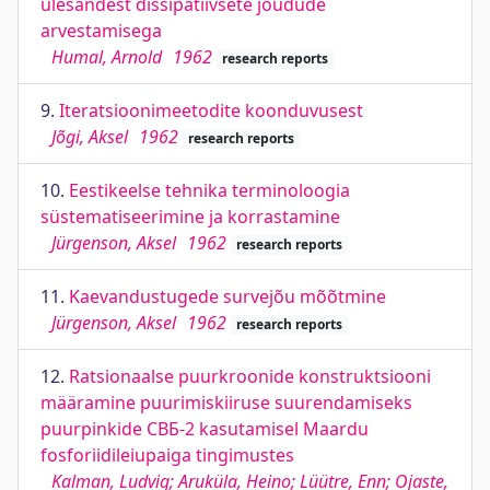
ülesandest dissipatiivsete jõudude
arvestamisega
Humal, Arnold
1962
research reports
9.
Iteratsioonimeetodite koonduvusest
Jõgi, Aksel
1962
research reports
10.
Eestikeelse tehnika terminoloogia
süstematiseerimine ja korrastamine
Jürgenson, Aksel
1962
research reports
11.
Kaevandustugede survejõu mõõtmine
Jürgenson, Aksel
1962
research reports
12.
Ratsionaalse puurkroonide konstruktsiooni
määramine puurimiskiiruse suurendamiseks
puurpinkide СВБ-2 kasutamisel Maardu
fosforiidileiupaiga tingimustes
Kalman, Ludvig; Aruküla, Heino; Lüütre, Enn; Ojaste,