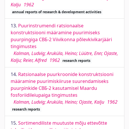
Kalju
1962
annual reports of research & development activities
13.
Puurinstrumendi ratsionaalse
konstruktsiooni määramine puurimiseks
puurpingiga СВБ-2 Viivikonna põlevkivikarjääri
tingimustes
Kalman, Ludvig; Aruküla, Heino; Lüütre, Enn; Ojaste,
Kalju; Reier, Alfred
1962
research reports
14.
Ratsionaalse puurkroonide konstruktsiooni
määramine puurimiskiiruse suurendamiseks
puurpinkide СВБ-2 kasutamisel Maardu
fosforiidileiupaiga tingimustes
Kalman, Ludvig; Aruküla, Heino; Ojaste, Kalju
1962
research reports
15.
Sortimendiliste muutuste mõju ettevõtte