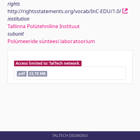
rights
http://rightsstatements.org/vocab/InC-EDU/1.0/
institution
Tallinna Polütehniline Instituut
subunit
Polümeeride sünteesi laboratoorium
Access limited to: TalTech network.
pdf
23,78 MB
TALTECH DIGIKOGU