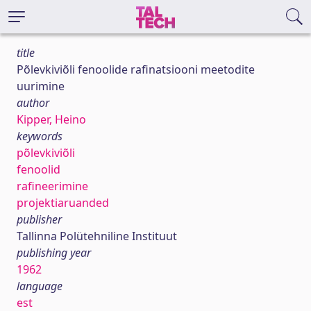
title
Põlevkiviõli fenoolide rafinatsiooni meetodite
uurimine
author
Kipper, Heino
keywords
põlevkiviõli
fenoolid
rafineerimine
projektiaruanded
publisher
Tallinna Polütehniline Instituut
publishing year
1962
language
est