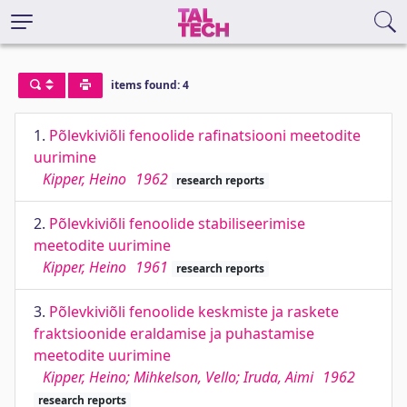
items found: 4
1.
Põlevkiviõli fenoolide rafinatsiooni meetodite
uurimine
Kipper, Heino
1962
research reports
2.
Põlevkiviõli fenoolide stabiliseerimise
meetodite uurimine
Kipper, Heino
1961
research reports
3.
Põlevkiviõli fenoolide keskmiste ja raskete
fraktsioonide eraldamise ja puhastamise
meetodite uurimine
Kipper, Heino; Mihkelson, Vello; Iruda, Aimi
1962
research reports