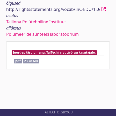
õigused
http://rightsstatements.org/vocab/InC-EDU/1.0/
asutus
Tallinna Polütehniline Instituut
allüksus
Polümeeride sünteesi laboratoorium
Juurdepääsu piirang: TalTechi arvutivõrgu kasutajale.
pdf
23,78 MB
TALTECH DIGIKOGU