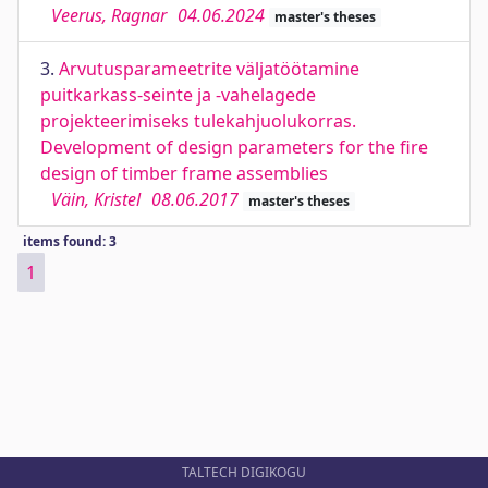
Veerus, Ragnar
04.06.2024
master's theses
3.
Arvutusparameetrite väljatöötamine
puitkarkass-seinte ja -vahelagede
projekteerimiseks tulekahjuolukorras.
Development of design parameters for the fire
design of timber frame assemblies
Väin, Kristel
08.06.2017
master's theses
items found: 3
1
TALTECH DIGIKOGU