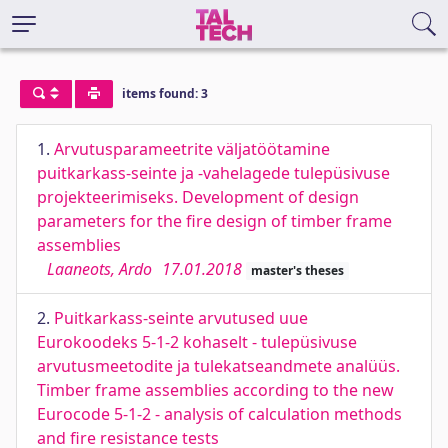
items found: 3
1.
Arvutusparameetrite väljatöötamine
puitkarkass-seinte ja -vahelagede tulepüsivuse
projekteerimiseks. Development of design
parameters for the fire design of timber frame
assemblies
Laaneots, Ardo
17.01.2018
master's theses
2.
Puitkarkass-seinte arvutused uue
Eurokoodeks 5-1-2 kohaselt - tulepüsivuse
arvutusmeetodite ja tulekatseandmete analüüs.
Timber frame assemblies according to the new
Eurocode 5-1-2 - analysis of calculation methods
and fire resistance tests