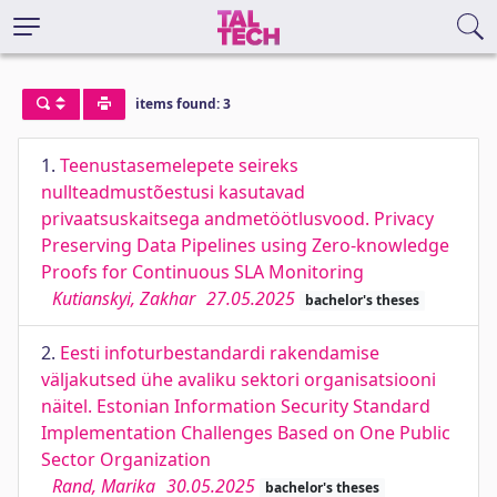
items found: 3
1.
Teenustasemelepete seireks
nullteadmustõestusi kasutavad
privaatsuskaitsega andmetöötlusvood. Privacy
Preserving Data Pipelines using Zero-knowledge
Proofs for Continuous SLA Monitoring
Kutianskyi, Zakhar
27.05.2025
bachelor's theses
2.
Eesti infoturbestandardi rakendamise
väljakutsed ühe avaliku sektori organisatsiooni
näitel. Estonian Information Security Standard
Implementation Challenges Based on One Public
Sector Organization
Rand, Marika
30.05.2025
bachelor's theses