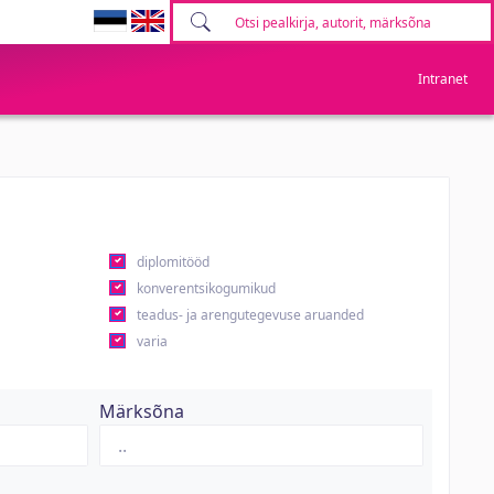
Intranet
diplomitööd
konverentsikogumikud
teadus- ja arengutegevuse aruanded
varia
Märksõna