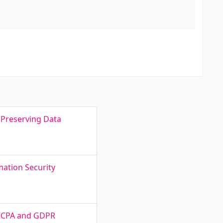
 Preserving Data
mation Security
r CCPA and GDPR