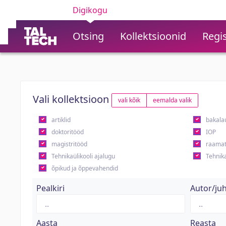
Digikogu
Otsing
Kollektsioonid
Regis
Vali kollektsioon
vali kõik
eemalda valik
artiklid
bakala
doktoritööd
IOP
magistritööd
raamat
Tehnikaülikooli ajalugu
Tehnika
õpikud ja õppevahendid
Pealkiri
Autor/ju
Aasta
Reasta