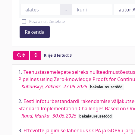
-
Kuva ainult täistekste
Rakenda
Kirjeid leitud: 3
1.
Teenustasemelepete seireks nullteadmustõestusi
Pipelines using Zero-knowledge Proofs for Contin
Kutianskyi, Zakhar
27.05.2025
bakalaureusetööd
2.
Eesti infoturbestandardi rakendamise väljakutsed
Standard Implementation Challenges Based on One
Rand, Marika
30.05.2025
bakalaureusetööd
3.
Ettevõtte jälgimise lahendus CCPA ja GDPR-i jär