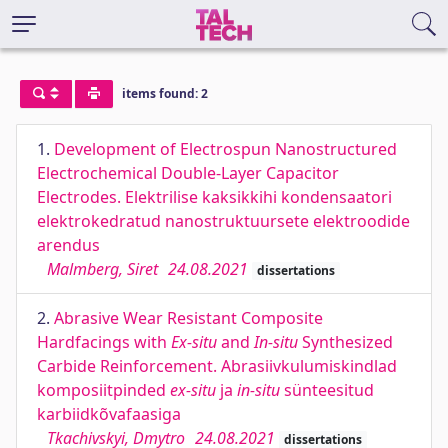
items found: 2
1.
Development of Electrospun Nanostructured
Electrochemical Double-Layer Capacitor
Electrodes. Elektrilise kaksikkihi kondensaatori
elektrokedratud nanostruktuursete elektroodide
arendus
Malmberg, Siret
24.08.2021
dissertations
2.
Abrasive Wear Resistant Composite
Hardfacings with
Ex-situ
and
In-situ
Synthesized
Carbide Reinforcement. Abrasiivkulumiskindlad
komposiitpinded
ex-situ
ja
in-situ
sünteesitud
karbiidkõvafaasiga
Tkachivskyi, Dmytro
24.08.2021
dissertations