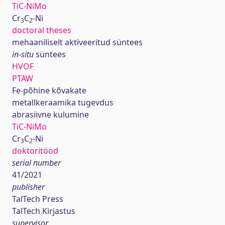
TiC-NiMo
Cr
C
-Ni
3
2
doctoral theses
mehaaniliselt aktiveeritud süntees
in-situ
süntees
HVOF
PTAW
Fe-põhine kõvakate
metallkeraamika tugevdus
abrasiivne kulumine
TiC-NiMo
Cr
C
-Ni
3
2
doktoritööd
serial number
41/2021
publisher
TalTech Press
TalTech Kirjastus
supervisor