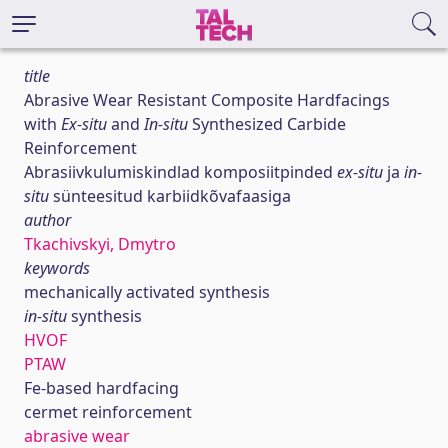
title
Abrasive Wear Resistant Composite Hardfacings
with
Ex-situ
and
In-situ
Synthesized Carbide
Reinforcement
Abrasiivkulumiskindlad komposiitpinded
ex-situ
ja
in-
situ
sünteesitud karbiidkõvafaasiga
author
Tkachivskyi, Dmytro
keywords
mechanically activated synthesis
in-situ
synthesis
HVOF
PTAW
Fe-based hardfacing
cermet reinforcement
abrasive wear