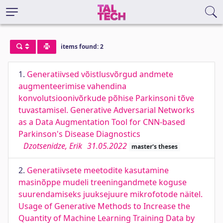
items found: 2
1.
Generatiivsed võistlusvõrgud andmete
augmenteerimise vahendina
konvolutsioonivõrkude põhise Parkinsoni tõve
tuvastamisel. Generative Adversarial Networks
as a Data Augmentation Tool for CNN-based
Parkinson's Disease Diagnostics
Dzotsenidze, Erik
31.05.2022
master's theses
2.
Generatiivsete meetodite kasutamine
masinõppe mudeli treeningandmete koguse
suurendamiseks juuksejuure mikrofotode näitel.
Usage of Generative Methods to Increase the
Quantity of Machine Learning Training Data by