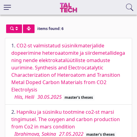
items found: 6
1.
CO2-st valmistatud süsinikmaterjalide
dopeerimine heteroaatomite ja siirdemetallidega
ning nende elektrokatalüütiliste omaduste
uurimine. Synthesis and Electrocatalytic
Characterization of Heteroatom and Transition
Metal Doped Carbon Materials from CO2
Electrolysis
Hiis, Heili
30.05.2025
master's theses
2.
Hapniku ja süsiniku tootmine co2-st marsi
tingimusel. The oxygen and carbon production
from Co2 in mars condition
Ibrahimova, Sakina
27.05.2022
master's theses