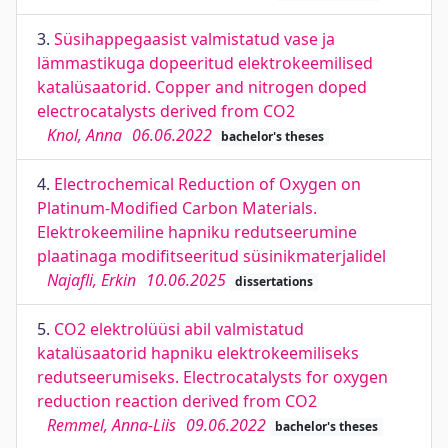
3.
Süsihappegaasist valmistatud vase ja
lämmastikuga dopeeritud elektrokeemilised
katalüsaatorid. Copper and nitrogen doped
electrocatalysts derived from CO2
Knol, Anna
06.06.2022
bachelor's theses
4.
Electrochemical Reduction of Oxygen on
Platinum-Modified Carbon Materials.
Elektrokeemiline hapniku redutseerumine
plaatinaga modifitseeritud süsinikmaterjalidel
Najafli, Erkin
10.06.2025
dissertations
5.
CO2 elektrolüüsi abil valmistatud
katalüsaatorid hapniku elektrokeemiliseks
redutseerumiseks. Electrocatalysts for oxygen
reduction reaction derived from CO2
Remmel, Anna-Liis
09.06.2022
bachelor's theses