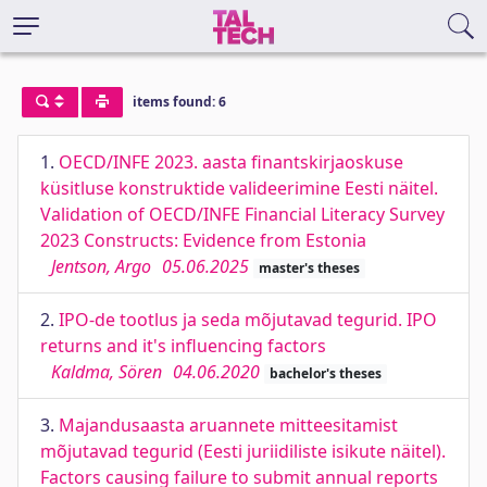
items found: 6
1.
OECD/INFE 2023. aasta finantskirjaoskuse
küsitluse konstruktide valideerimine Eesti näitel.
Validation of OECD/INFE Financial Literacy Survey
2023 Constructs: Evidence from Estonia
Jentson, Argo
05.06.2025
master's theses
2.
IPO-de tootlus ja seda mõjutavad tegurid. IPO
returns and it's influencing factors
Kaldma, Sören
04.06.2020
bachelor's theses
3.
Majandusaasta aruannete mitteesitamist
mõjutavad tegurid (Eesti juriidiliste isikute näitel).
Factors causing failure to submit annual reports