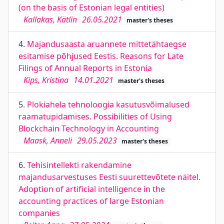
(on the basis of Estonian legal entities)
Kallakas, Kätlin
26.05.2021
master's theses
4.
Majandusaasta aruannete mittetähtaegse
esitamise põhjused Eestis. Reasons for Late
Filings of Annual Reports in Estonia
Kips, Kristina
14.01.2021
master's theses
5.
Plokiahela tehnoloogia kasutusvõimalused
raamatupidamises. Possibilities of Using
Blockchain Technology in Accounting
Maask, Anneli
29.05.2023
master's theses
6.
Tehisintellekti rakendamine
majandusarvestuses Eesti suurettevõtete näitel.
Adoption of artificial intelligence in the
accounting practices of large Estonian
companies