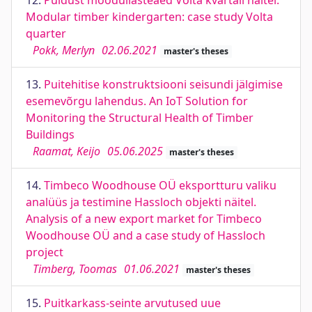
12.
Puidust moodullasteaed Volta kvartali näitel.
Modular timber kindergarten: case study Volta
quarter
Pokk, Merlyn
02.06.2021
master's theses
13.
Puitehitise konstruktsiooni seisundi jälgimise
esemevõrgu lahendus. An IoT Solution for
Monitoring the Structural Health of Timber
Buildings
Raamat, Keijo
05.06.2025
master's theses
14.
Timbeco Woodhouse OÜ eksportturu valiku
analüüs ja testimine Hassloch objekti näitel.
Analysis of a new export market for Timbeco
Woodhouse OÜ and a case study of Hassloch
project
Timberg, Toomas
01.06.2021
master's theses
15.
Puitkarkass-seinte arvutused uue