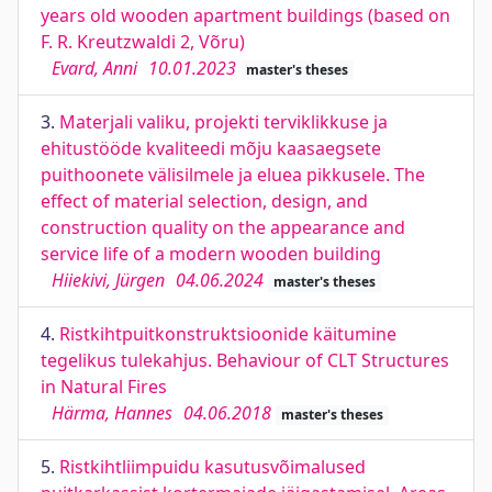
years old wooden apartment buildings (based on
F. R. Kreutzwaldi 2, Võru)
Evard, Anni
10.01.2023
master's theses
3.
Materjali valiku, projekti terviklikkuse ja
ehitustööde kvaliteedi mõju kaasaegsete
puithoonete välisilmele ja eluea pikkusele. The
effect of material selection, design, and
construction quality on the appearance and
service life of a modern wooden building
Hiiekivi, Jürgen
04.06.2024
master's theses
4.
Ristkihtpuitkonstruktsioonide käitumine
tegelikus tulekahjus. Behaviour of CLT Structures
in Natural Fires
Härma, Hannes
04.06.2018
master's theses
5.
Ristkihtliimpuidu kasutusvõimalused