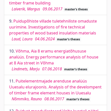
timber frame building
Laiverik, Margus
09.06.2017
master's theses
9.
Puidupõhiste villade tuletehniliste omaduste
uurimine. Investigations of fire technical
properties of wood based insulation materials
Laud, Laura
04.06.2024
master's theses
10.
Võhma, Aia 8 eramu energiatõhususe
analüüs. Energy performance analysis of house
at 8 Aia street in Võhma
Lindmets, Marju
07.06.2018
master's theses
11.
Puitelementmajade arenduse analüüs
Uuesalu elurajoonis. Analysis of the develompent
of timber frame element houses in Uuesalu
Nõmmiko, Rauno
08.06.2017
master's theses