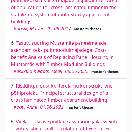
puitkarkassist kortermajade jäigastamisel. Areas
of application for cross-laminated timber in the
stabilizing system of multi-storey apartment
buildings
Kaasik, Morten
07.06.2017
master's theses
6.
Tasuvusuuring Mustamäe paneelmajade
asendamiseks puitmoodulmajadega. Cost-
benefit Analysis of Replacing Panel Housing in
Mustamäe with Timber Modular Buildings
Keskküla-Külaots, Meeli
05.06.2025
master's theses
7.
Ristkihtpuidust korterelamu konstruktiivne
põhiprojekt. Principal structural design of a
cross laminated timber apartment building
Kodu, Anne
01.06.2022
master's theses
8.
Viiekorruselise puitkarkasshoone jäikusseinte
arvutus. Shear wall calculation of five-storey