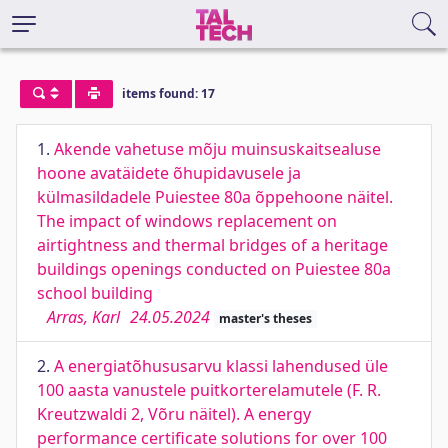
items found: 17
1.
Akende vahetuse mõju muinsuskaitsealuse
hoone avatäidete õhupidavusele ja
külmasildadele Puiestee 80a õppehoone näitel.
The impact of windows replacement on
airtightness and thermal bridges of a heritage
buildings openings conducted on Puiestee 80a
school building
Arras, Karl
24.05.2024
master's theses
2.
A energiatõhususarvu klassi lahendused üle
100 aasta vanustele puitkorterelamutele (F. R.
Kreutzwaldi 2, Võru näitel). A energy
performance certificate solutions for over 100