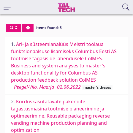
items found: 5
1.
Äri- ja süsteemianalüüs Meistri töölaua
funktsionaalsuse lisamiseks Columbus Eesti AS
tootmise tagasiside lahendusele ColMES.
Business and system analyses to master's
desktop functionality for Columbus AS
production feedback solution ColMES
Peegel-Vilo, Maarja
02.06.2022
master's theses
2.
Korduskasutatavate pakendite
tagastusmasina tootmise planeerimine ja
optimeerimine. Reusable packaging reverse
vending machine production planning and
optimization