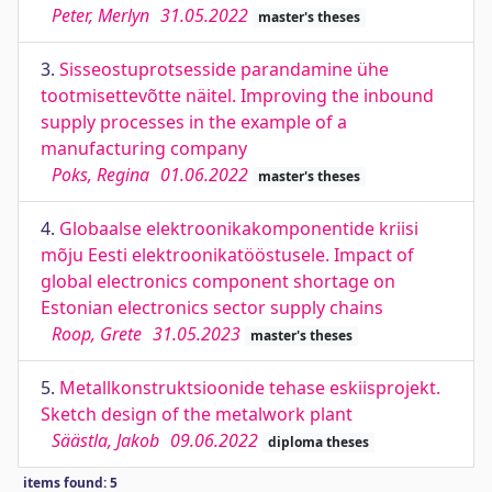
Peter, Merlyn
31.05.2022
master's theses
3.
Sisseostuprotsesside parandamine ühe
tootmisettevõtte näitel. Improving the inbound
supply processes in the example of a
manufacturing company
Poks, Regina
01.06.2022
master's theses
4.
Globaalse elektroonikakomponentide kriisi
mõju Eesti elektroonikatööstusele. Impact of
global electronics component shortage on
Estonian electronics sector supply chains
Roop, Grete
31.05.2023
master's theses
5.
Metallkonstruktsioonide tehase eskiisprojekt.
Sketch design of the metalwork plant
Säästla, Jakob
09.06.2022
diploma theses
items found: 5