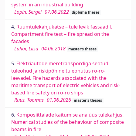
system in an industrial building
Lopin, Sergei
07.06.2022
diploma theses
4.
Ruumtulekahjukatse – tule levik fassaadil.
Compartment fire test – fire spread on the
facades
Luhar, Liisa
04.06.2018
master's theses
5.
Elektriautode meretranspordiga seotud
tuleohud ja riskipõhine tuleohutus ro-ro-
laevadel. Fire hazards associated with the
maritime transport of electric vehicles and risk-
based fire safety on ro-ro ships
Ruus, Toomas
01.06.2026
master's theses
6.
Komposiittalade käitumise analüüs tulekahjus.
Numerical studies of the behaviour of composite
beams in fire