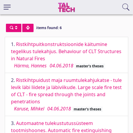
items found: 6
1.
Ristkihtpuitkonstruktsioonide käitumine
tegelikus tulekahjus. Behaviour of CLT Structures
in Natural Fires
Härma, Hannes
04.06.2018
master's theses
2.
Ristkihtpuidust maja ruumtulekahjukatse - tule
levik läbi liidete ja läbiviikude. Large scale fire test
of CLT - fire spread through the joints and
penetrations
Karuse, Mihkel
04.06.2018
master's theses
3.
Automaatne tulekustutussüsteem
tootmishoones. Automatic fire extinguishing