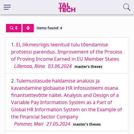
items found: 4
1.
EL liikmesriigis teenitud tulu tõendamise
protsessi parendus. Improvement of the Process
of Proving Income Earned in EU Member States
Lillemaa, Riina
03.06.2024
master's theses
2.
Tulemustasude haldamise analüüs ja
kavandamine globaalse HR infosüsteemi osana
finantsettevõtte näitel. Analysis and Design of a
Variable Pay Information System as a Part of
Global HR Information System on the Example of
the Financial Sector Company
Pommer, Mari
27.05.2024
master's theses