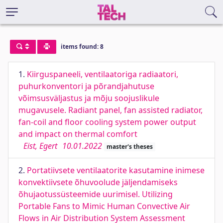
items found: 8
1.
Kiirguspaneeli, ventilaatoriga radiaatori,
puhurkonventori ja põrandjahutuse
võimsusväljastus ja mõju soojuslikule
mugavusele. Radiant panel, fan assisted radiator,
fan-coil and floor cooling system power output
and impact on thermal comfort
Eist, Egert
10.01.2022
master's theses
2.
Portatiivsete ventilaatorite kasutamine inimese
konvektiivsete õhuvoolude jäljendamiseks
õhujaotussüsteemide uurimisel. Utilizing
Portable Fans to Mimic Human Convective Air
Flows in Air Distribution System Assessment