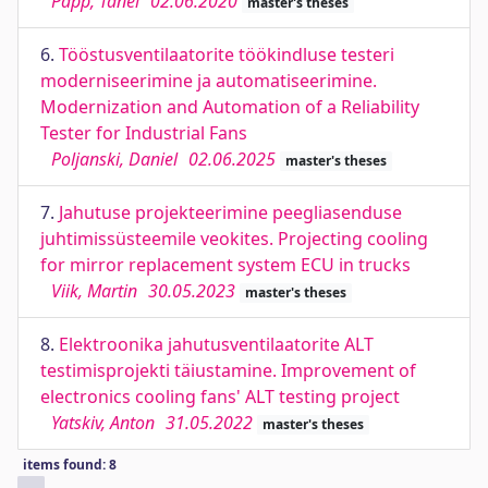
Papp, Tanel
02.06.2020
master's theses
6.
Tööstusventilaatorite töökindluse testeri
moderniseerimine ja automatiseerimine.
Modernization and Automation of a Reliability
Tester for Industrial Fans
Poljanski, Daniel
02.06.2025
master's theses
7.
Jahutuse projekteerimine peegliasenduse
juhtimissüsteemile veokites. Projecting cooling
for mirror replacement system ECU in trucks
Viik, Martin
30.05.2023
master's theses
8.
Elektroonika jahutusventilaatorite ALT
testimisprojekti täiustamine. Improvement of
electronics cooling fans' ALT testing project
Yatskiv, Anton
31.05.2022
master's theses
items found: 8