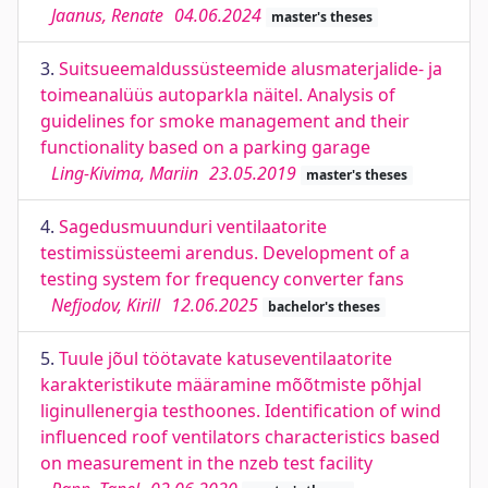
Jaanus, Renate
04.06.2024
master's theses
3.
Suitsueemaldussüsteemide alusmaterjalide- ja
toimeanalüüs autoparkla näitel. Analysis of
guidelines for smoke management and their
functionality based on a parking garage
Ling-Kivima, Mariin
23.05.2019
master's theses
4.
Sagedusmuunduri ventilaatorite
testimissüsteemi arendus. Development of a
testing system for frequency converter fans
Nefjodov, Kirill
12.06.2025
bachelor's theses
5.
Tuule jõul töötavate katuseventilaatorite
karakteristikute määramine mõõtmiste põhjal
liginullenergia testhoones. Identification of wind
influenced roof ventilators characteristics based
on measurement in the nzeb test facility