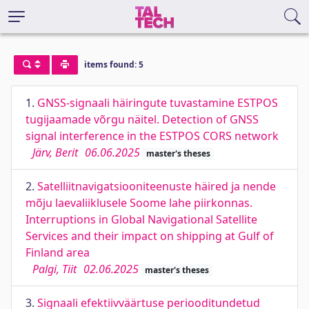
items found: 5
1.
GNSS-signaali häiringute tuvastamine ESTPOS
tugijaamade võrgu näitel. Detection of GNSS
signal interference in the ESTPOS CORS network
Järv, Berit
06.06.2025
master's theses
2.
Satelliitnavigatsiooniteenuste häired ja nende
mõju laevaliiklusele Soome lahe piirkonnas.
Interruptions in Global Navigational Satellite
Services and their impact on shipping at Gulf of
Finland area
Palgi, Tiit
02.06.2025
master's theses
3.
Signaali efektiivväärtuse periooditundetud