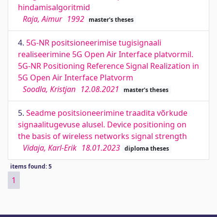
hindamisalgoritmid
Raja, Aimur
1992
master's theses
4.
5G-NR positsioneerimise tugisignaali
realiseerimine 5G Open Air Interface platvormil.
5G-NR Positioning Reference Signal Realization in
5G Open Air Interface Platvorm
Soodla, Kristjan
12.08.2021
master's theses
5.
Seadme positsioneerimine traadita võrkude
signaalitugevuse alusel. Device positioning on
the basis of wireless networks signal strength
Vidaja, Karl-Erik
18.01.2023
diploma theses
items found: 5
1