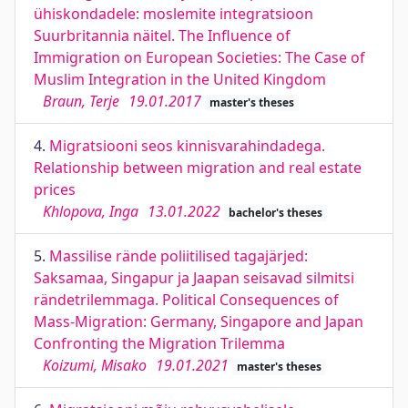
ühiskondadele: moslemite integratsioon
Suurbritannia näitel. The Influence of
Immigration on European Societies: The Case of
Muslim Integration in the United Kingdom
Braun, Terje
19.01.2017
master's theses
4.
Migratsiooni seos kinnisvarahindadega.
Relationship between migration and real estate
prices
Khlopova, Inga
13.01.2022
bachelor's theses
5.
Massilise rände poliitilised tagajärjed:
Saksamaa, Singapur ja Jaapan seisavad silmitsi
rändetrilemmaga. Political Consequences of
Mass-Migration: Germany, Singapore and Japan
Confronting the Migration Trilemma
Koizumi, Misako
19.01.2021
master's theses