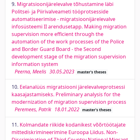
9.
Migratsioonijärelevalve tõhustamine läbi
Politsei- ja Piirivalveameti tööprotsesside
automatiseerimise - migratsioonijärelevalve
infosüsteemi II arendusetapp. Making migration
supervision more efficient through the
automation of the work processes of the Police
and Border Guard Board - the Second
development stage of the migration supervision
information system
Peerna, Meelis
30.05.2023
master's theses
10.
Eelanalüüs migratsiooni järelevalveprotsessi
kaasajastamiseks. Preliminary analysis for the
modernization of migration supervision process
Peremees, Patrik
18.01.2022
master's theses
11.
Kolmandate riikide kodanikest võõrtöötajate
mittediskrimineerimine Euroopa Liidus. Non-
Discrimination of Third Country National Migrant