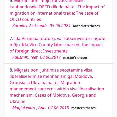
6.
Migratsiooni mõju rahvusvahelisele
kaubandusele OECD riikide näitel. The impact of
migration on international trade: The case of
OECD countries
Kornilov, Aleksandr
05.06.2024
bachelor's theses
7.
Ida-Virumaa tööturg, välisotseinvesteeringute
mõju. Ida-Viru County labor market, the impact
of foreign direct Investments
Kuusmik, Teet
08.06.2017
master's theses
8.
Migratsiooni juhtimise seostamine viisa
liberaliseerimise mehhanismiga: Moldova,
Gruusia ja Ukraina näitel. Migration
management concerns within visa liberalisation
mechanism: Cases of Moldova, Georgia and
Ukraine
Maglakelidze, Ana
07.06.2018
master's theses