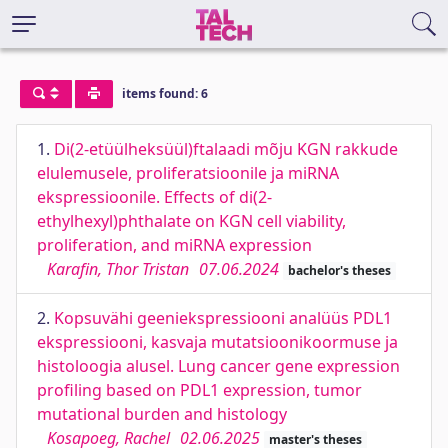
items found: 6
1.
Di(2-etüülheksüül)ftalaadi mõju KGN rakkude
elulemusele, proliferatsioonile ja miRNA
ekspressioonile. Effects of di(2-
ethylhexyl)phthalate on KGN cell viability,
proliferation, and miRNA expression
Karafin, Thor Tristan
07.06.2024
bachelor's theses
2.
Kopsuvähi geeniekspressiooni analüüs PDL1
ekspressiooni, kasvaja mutatsioonikoormuse ja
histoloogia alusel. Lung cancer gene expression
profiling based on PDL1 expression, tumor
mutational burden and histology
Kosapoeg, Rachel
02.06.2025
master's theses