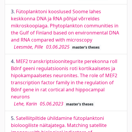
3.
Fütoplanktoni kooslused Soome lahes
keskkonna DNA ja RNA põhjal võrreldes
mikroskoopiaga. Phytoplankton communities in
the Gulf of Finland based on environmental DNA
and RNA compared with microscopy
Leesmäe, Pille
03.06.2025
master's theses
4.
MEF2 transkriptsioonitegurite perekonna roll
Bdnf geeni regulatsioonis roti kortikaalsetes ja
hipokampaalsetes neuronites. The role of MEF2
transcription factor family in the regulation of
Bdnf gene in rat cortical and hippocampal
neurons
Lehe, Karin
05.06.2023
master's theses
5.
Satelliitpiltide ühildamine fütoplanktoni
bioloogiliste näitajatega. Matching satellite