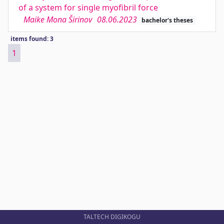
of a system for single myofibril force
Maike Mona Širinov
08.06.2023
bachelor's theses
items found: 3
1
TALTECH DIGIKOGU