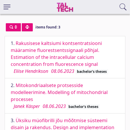
items found: 3
1.
Rakusisese kaltsiumi kontsentratsiooni
määramine fluorestsentssignaali põhjal.
Estimation of the intracellular calcium
concentration from fluorescence signal
Eliise Hendrikson
08.06.2023
bachelor's theses
2.
Mitokondriaalsete protsesside
modelleerimine. Modelling of mitochondrial
processes
Janek Käsper
08.06.2023
bachelor's theses
3.
Üksiku müofibrilli jõu mõõtmise süsteemi
disain ja rakendus. Design and implementation