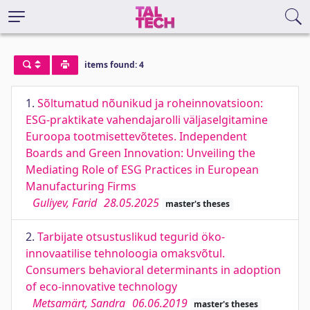
items found: 4
1.
Sõltumatud nõunikud ja roheinnovatsioon:
ESG-praktikate vahendajarolli väljaselgitamine
Euroopa tootmisettevõtetes. Independent
Boards and Green Innovation: Unveiling the
Mediating Role of ESG Practices in European
Manufacturing Firms
Guliyev, Farid
28.05.2025
master's theses
2.
Tarbijate otsustuslikud tegurid öko-
innovaatilise tehnoloogia omaksvõtul.
Consumers behavioral determinants in adoption
of eco-innovative technology
Metsamärt, Sandra
06.06.2019
master's theses