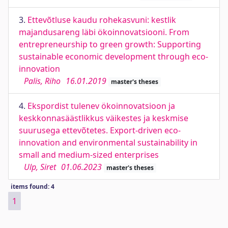
3.
Ettevõtluse kaudu rohekasvuni: kestlik
majandusareng läbi ökoinnovatsiooni. From
entrepreneurship to green growth: Supporting
sustainable economic development through eco-
innovation
Palis, Riho
16.01.2019
master's theses
4.
Ekspordist tulenev ökoinnovatsioon ja
keskkonnasäästlikkus väikestes ja keskmise
suurusega ettevõtetes. Export-driven eco-
innovation and environmental sustainability in
small and medium-sized enterprises
Ulp, Siret
01.06.2023
master's theses
items found: 4
1