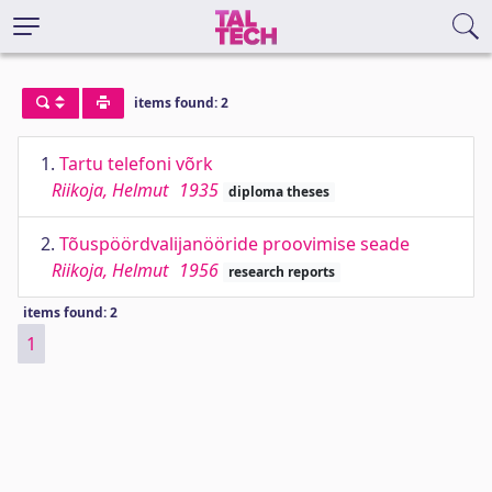
items found: 2
1.
Tartu telefoni võrk
Riikoja, Helmut
1935
diploma theses
2.
Tõuspöördvalijanööride proovimise seade
Riikoja, Helmut
1956
research reports
items found: 2
1