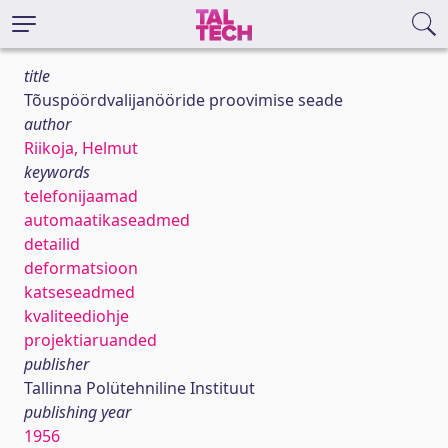
title
Tõuspöördvalijanööride proovimise seade
author
Riikoja, Helmut
keywords
telefonijaamad
automaatikaseadmed
detailid
deformatsioon
katseseadmed
kvaliteediohje
projektiaruanded
publisher
Tallinna Polütehniline Instituut
publishing year
1956