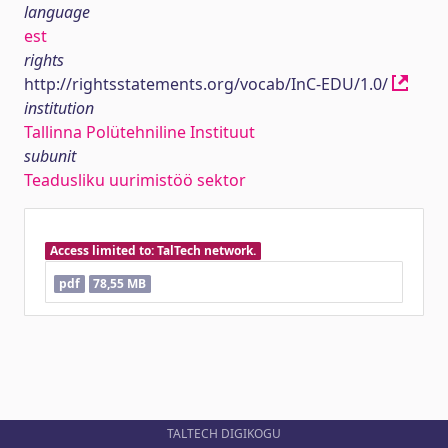
language
est
rights
http://rightsstatements.org/vocab/InC-EDU/1.0/
institution
Tallinna Polütehniline Instituut
subunit
Teadusliku uurimistöö sektor
Access limited to: TalTech network.
pdf
78,55 MB
TALTECH DIGIKOGU