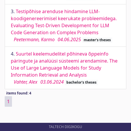
3.
Testipõhise arenduse hindamine LLM-
koodigenereerimisel keerukate probleemidega.
Evaluating Test-Driven Development for LLM
Code Generation on Complex Problems
Peetermann, Karmo
04.06.2025
master's theses
4.
Suurtel keelemudelitel põhineva õppeinfo
päringute ja analüüsi süsteemi arendamine. The
Use of Large Language Models for Study
Information Retrieval and Analysis
Vahter, Alex
03.06.2024
bachelor's theses
items found: 4
1
TALTECH DIGIKOGU