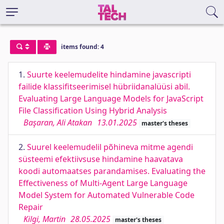
items found: 4
1.
Suurte keelemudelite hindamine javascripti
failide klassifitseerimisel hübriidanalüüsi abil.
Evaluating Large Language Models for JavaScript
File Classification Using Hybrid Analysis
Başaran, Ali Atakan
13.01.2025
master's theses
2.
Suurel keelemudelil põhineva mitme agendi
süsteemi efektiivsuse hindamine haavatava
koodi automaatses parandamises. Evaluating the
Effectiveness of Multi-Agent Large Language
Model System for Automated Vulnerable Code
Repair
Kilgi, Martin
28.05.2025
master's theses