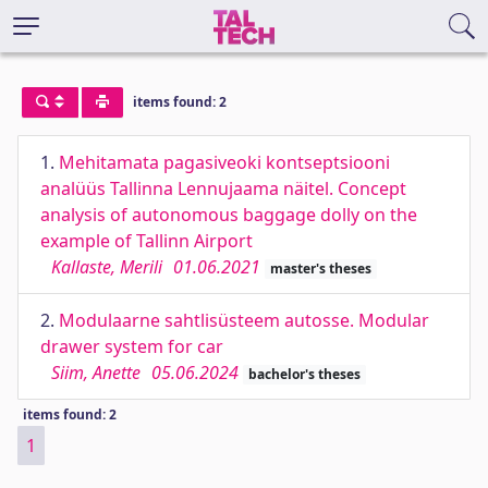
items found: 2
1.
Mehitamata pagasiveoki kontseptsiooni
analüüs Tallinna Lennujaama näitel. Concept
analysis of autonomous baggage dolly on the
example of Tallinn Airport
Kallaste, Merili
01.06.2021
master's theses
2.
Modulaarne sahtlisüsteem autosse. Modular
drawer system for car
Siim, Anette
05.06.2024
bachelor's theses
items found: 2
1