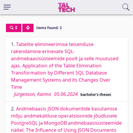
items found: 2
1.
Tabelite elimineerimise teisenduse
rakendamine erinevate SQL-
andmebaasisüsteemide poolt ja selle muutused
ajas. Application of the Table Elimination
Transformation by Different SQL Database
Management Systems and its Changes Over
Time
Jürgenson, Karmo
05.06.2024
bachelor's theses
2.
Andmebaasis JSON dokumentide kasutamise
mõju andmekäitluse operatsioonide jõudlusele
PostgreSQL ja MongoDB andmebaasisüsteemide
näitel. The Influence of Using JSON Documents