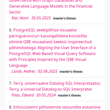
Governance with Graph Databases and
Generative Language Models in the Financial
Sector
Kivi, Henri
30.05.2025
master's theses
6.
PostgreSQL veebipõhise visuaalse
päringukoosturi kasutajaliidese kooskõlla
viimine QBE visuaalsest keelest inspireeritud
põhimõtetega. Aligning the User Interface of a
PostgreSQL Web-Based Visual Query Software
with Principles Inspired by the QBE Visual
Language
Lüiste, Andres
02.06.2025
master's theses
7.
Terry, universaalne Datalog-SQL interpretaator.
Terry, a Universal Datalog-to-SQL Interpreter
Paas, Edvard
30.05.2024
master's theses
8.
Infosüsteemi põhiolemite seisundite esitamine