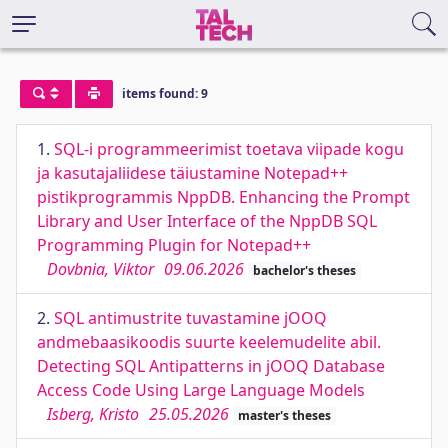
items found: 9
1.
SQL-i programmeerimist toetava viipade kogu
ja kasutajaliidese täiustamine Notepad++
pistikprogrammis NppDB. Enhancing the Prompt
Library and User Interface of the NppDB SQL
Programming Plugin for Notepad++
Dovbnia, Viktor
09.06.2026
bachelor's theses
2.
SQL antimustrite tuvastamine jOOQ
andmebaasikoodis suurte keelemudelite abil.
Detecting SQL Antipatterns in jOOQ Database
Access Code Using Large Language Models
Isberg, Kristo
25.05.2026
master's theses