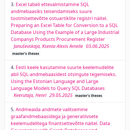
3.
Excel tabeli ettevalmistamine SQL
andmebaasiks teisendamiseks suure
tootmisettevõtte ostuartiklite registri näitel.
Preparing an Excel Table for Conversion to a SQL
Database Using the Example of a Large Industrial
Companys Products Procurement Register
Januševskaja, Ksenia Alexis Amelie
03.06.2025
master's theses
4.
Eesti keele kasutamine suurte keelemudelite
abil SQL-andmebaasidest otsingute tegemiseks.
Using the Estonian Language and Large
Language Models to Query SQL Databases
Keerutaja, Henri
29.05.2025
master's theses
5.
Andmeaida andmete valitsemine
graafandmebaasidega ja generatiivsete
keelemudelitega finantsettevõtte näitel. Data