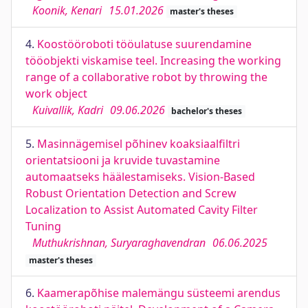
Koonik, Kenari
15.01.2026
master's theses
4.
Koostööroboti tööulatuse suurendamine
tööobjekti viskamise teel. Increasing the working
range of a collaborative robot by throwing the
work object
Kuivallik, Kadri
09.06.2026
bachelor's theses
5.
Masinnägemisel põhinev koaksiaalfiltri
orientatsiooni ja kruvide tuvastamine
automaatseks häälestamiseks. Vision-Based
Robust Orientation Detection and Screw
Localization to Assist Automated Cavity Filter
Tuning
Muthukrishnan, Suryaraghavendran
06.06.2025
master's theses
6.
Kaamerapõhise malemängu süsteemi arendus