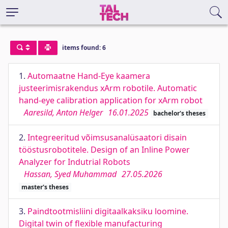
items found: 6
1.
Automaatne Hand-Eye kaamera
justeerimisrakendus xArm robotile. Automatic
hand-eye calibration application for xArm robot
Aaresild, Anton Helger
16.01.2025
bachelor's theses
2.
Integreeritud võimsusanalüsaatori disain
tööstusrobotitele. Design of an Inline Power
Analyzer for Indutrial Robots
Hassan, Syed Muhammad
27.05.2026
master's theses
3.
Paindtootmisliini digitaalkaksiku loomine.
Digital twin of flexible manufacturing