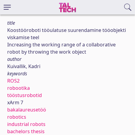
title
Koostööroboti tööulatuse suurendamine tööobjekti
viskamise teel
Increasing the working range of a collaborative
robot by throwing the work object
author
Kuivallik, Kadri
keywords
ROS2
robootika
tööstusrobotid
xArm 7
bakalaureusetöö
robotics
industrial robots
bachelors thesis