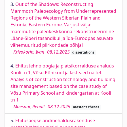
3.
Out of the Shadows: Reconstructing
Mammoth Paleoecology from Underrepresented
Regions of the Western Siberian Plain and
Estonia, Eastern Europe. Varjust välja:
mammutite paleokeskkonna rekonstrueerimine
Lääne-Siberi tasandikul ja Ida-Euroopas asuvate
vähemuuritud piirkondade põhjal
Krivokorin, Ivan
08.12.2025
dissertations
4.
Ehitustehnoloogia ja platsikorralduse analüüs
Kooli tn 1, Võsu Põhikool ja lasteaed näitel.
Analysis of construction technology and building
site management based on the case study of
Võsu Primary School and kindergarten at Kooli
tn 1
Mäesaar, Renalt
08.12.2025
master's theses
5.
Ehitusaegse andmehaldusrakenduse