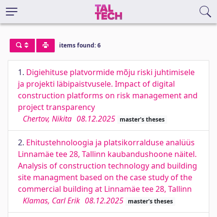
items found: 6
1.
Digiehituse platvormide mõju riski juhtimisele
ja projekti läbipaistvusele. Impact of digital
construction platforms on risk management and
project transparency
Chertov, Nikita
08.12.2025
master's theses
2.
Ehitustehnoloogia ja platsikorralduse analüüs
Linnamäe tee 28, Tallinn kaubandushoone näitel.
Analysis of construction technology and building
site managment based on the case study of the
commercial building at Linnamäe tee 28, Tallinn
Klamas, Carl Erik
08.12.2025
master's theses