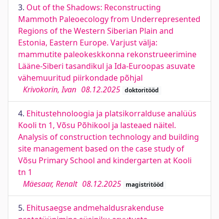
3.
Out of the Shadows: Reconstructing
Mammoth Paleoecology from Underrepresented
Regions of the Western Siberian Plain and
Estonia, Eastern Europe. Varjust välja:
mammutite paleokeskkonna rekonstrueerimine
Lääne-Siberi tasandikul ja Ida-Euroopas asuvate
vähemuuritud piirkondade põhjal
Krivokorin, Ivan
08.12.2025
doktoritööd
4.
Ehitustehnoloogia ja platsikorralduse analüüs
Kooli tn 1, Võsu Põhikool ja lasteaed näitel.
Analysis of construction technology and building
site management based on the case study of
Võsu Primary School and kindergarten at Kooli
tn 1
Mäesaar, Renalt
08.12.2025
magistritööd
5.
Ehitusaegse andmehaldusrakenduse